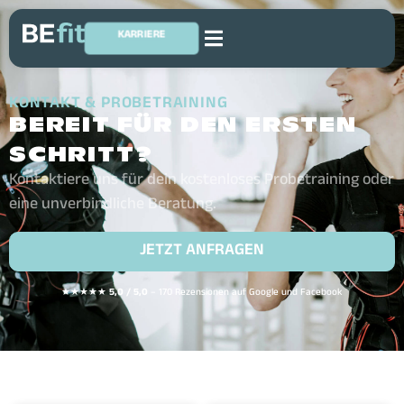
KARRIERE
KONTAKT & PROBETRAINING
BEREIT FÜR DEN ERSTEN
SCHRITT?
Kontaktiere uns für dein kostenloses Probetraining oder
eine unverbindliche Beratung.
JETZT ANFRAGEN
★★★★★
5,0 / 5,0
– 170 Rezensionen auf Google und Facebook